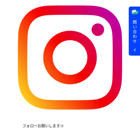
問
い
合
わ
せ
フォローお願いします⇒