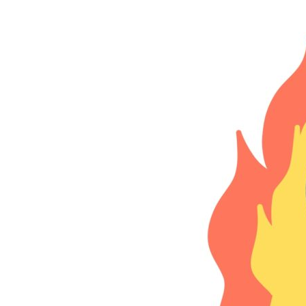
日
時
: