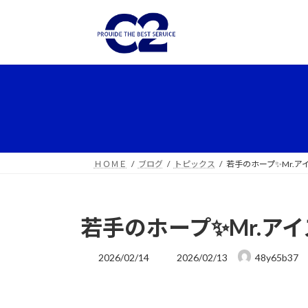
コ
ナ
ン
ビ
テ
ゲ
ン
ー
ツ
シ
へ
ョ
ス
ン
キ
に
ッ
移
プ
動
ＨＯＭＥ
ブログ
トピックス
若手のホープ✨Mr.ア
若手のホープ✨Mr.ア
最
2026/02/14
2026/02/13
48y65b37
終
更
新