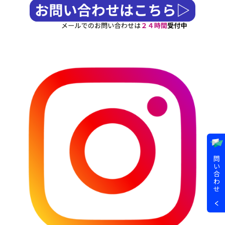
問
い
合
わ
せ