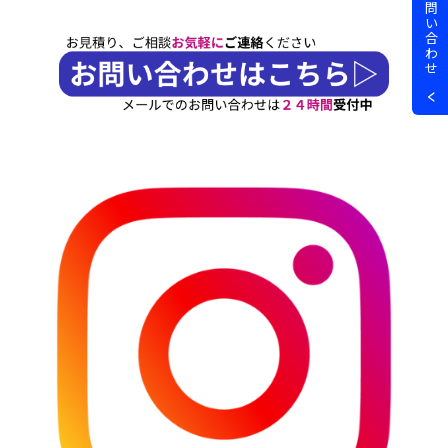
問
い
合
わ
せ