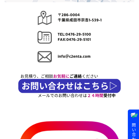
問
い
合
わ