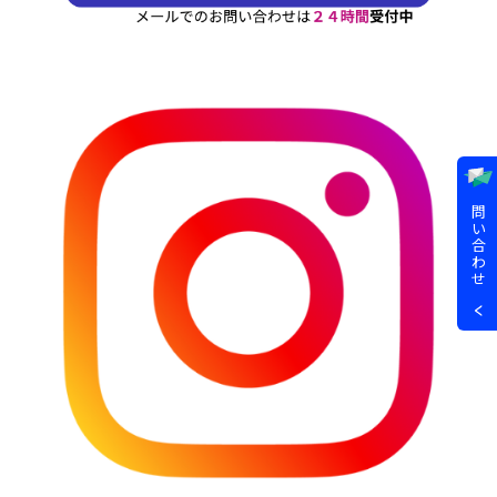
問
い
合
わ
せ