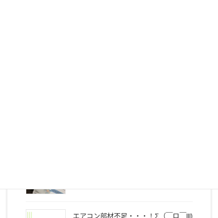
2026/07/21
最新の投稿
お客様の声
2026/07/17
年々早まる熱中症☀
2026/06/12
エアコン部材不足・・・！Σ（￣ロ￣lll)