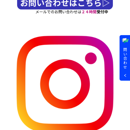
問
い
合
わ
せ