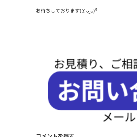
お待ちしております(🎀ᴗ͈ˬᴗ͈)⁾⁾
コメントを残す