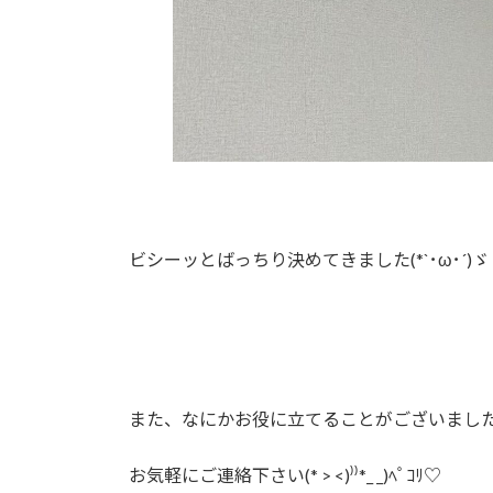
ビシーッとばっちり決めてきました(*`･ω･´)ゞ
また、なにかお役に立てることがございまし
お気軽にご連絡下さい(* > <)⁾⁾*_ _)ﾍﾟｺﾘ♡