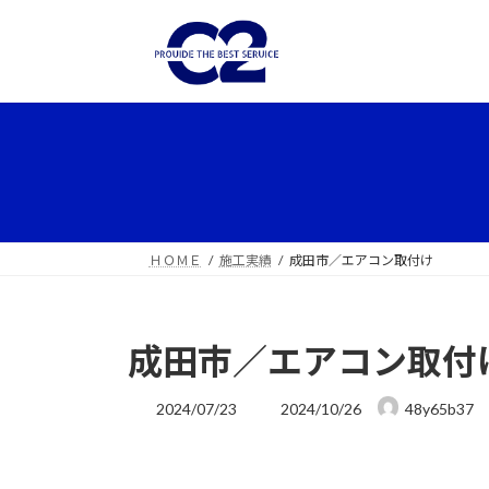
コ
ナ
ン
ビ
テ
ゲ
ン
ー
ツ
シ
へ
ョ
ス
ン
キ
に
ッ
移
プ
動
ＨＯＭＥ
施工実績
成田市／エアコン取付け
成田市／エアコン取付
最
2024/07/23
2024/10/26
48y65b37
終
更
新