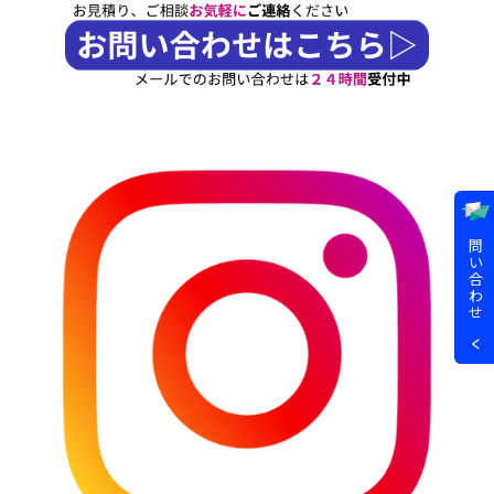
問
い
合
わ
せ