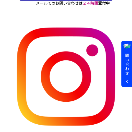
問
い
合
わ
せ