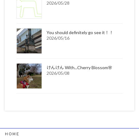
2026/05/28
You should definitely go see it！！
2026/05/16
けんけん With...Cherry Blossom🌸
2026/05/08
ＨＯＭＥ