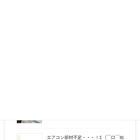
2026/07/21
最新の投稿
お客様の声
2026/07/17
年々早まる熱中症☀
2026/06/12
エアコン部材不足・・・！Σ（￣ロ￣lll)