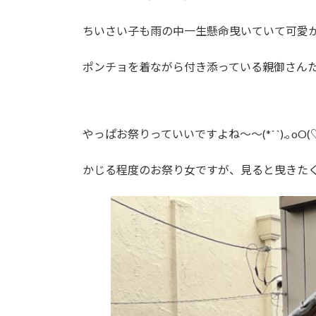
ちいさい子も雨の中一生懸命曳いていて可愛かったで
ポンチョを着ながら付き添っている親御さんたち
やっぱお祭りっていいですよね～～(*´ `).｡oO(
かじる程度のお祭り女ですが、見ると曳きた