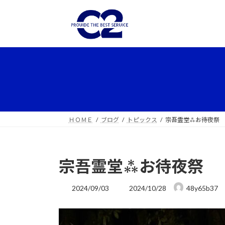
コ
ナ
ン
ビ
テ
ゲ
ン
ー
ツ
シ
へ
ョ
ス
ン
キ
に
ッ
移
プ
動
ＨＯＭＥ
ブログ
トピックス
宗吾霊堂⁂お待夜祭
宗吾霊堂⁂お待夜祭
最
2024/09/03
2024/10/28
48y65b37
終
更
新