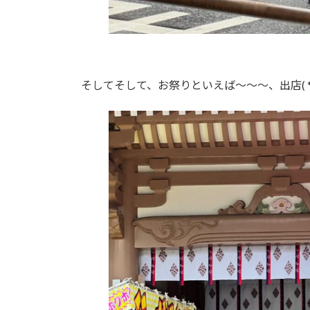
そしてそして、お祭りといえば～～～、出店( * ⁰▿