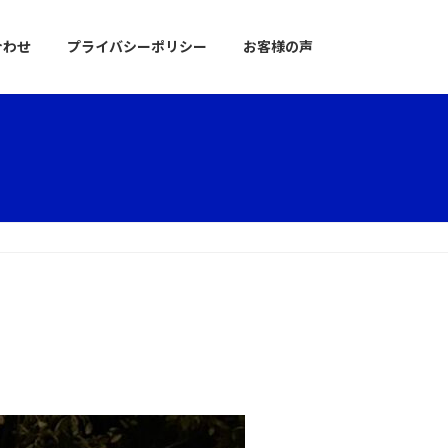
合わせ
プライバシーポリシー
お客様の声