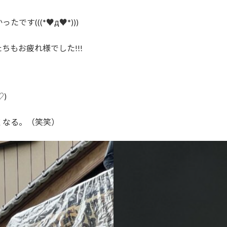
す(((*♥д♥*)))
もお疲れ様でした!!!
♡)
くなる。（笑笑）