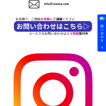
問
い
合
わ
せ